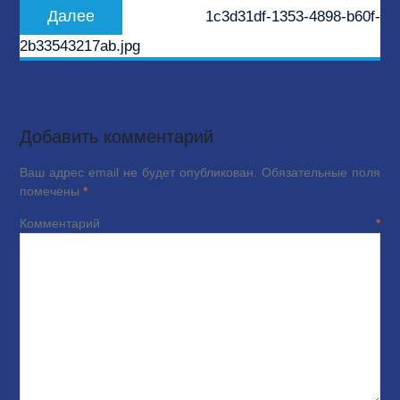
Следующая
Далее
1c3d31df-1353-4898-b60f-
запись:
2b33543217ab.jpg
Добавить комментарий
Ваш адрес email не будет опубликован.
Обязательные поля
помечены
*
Комментарий
*