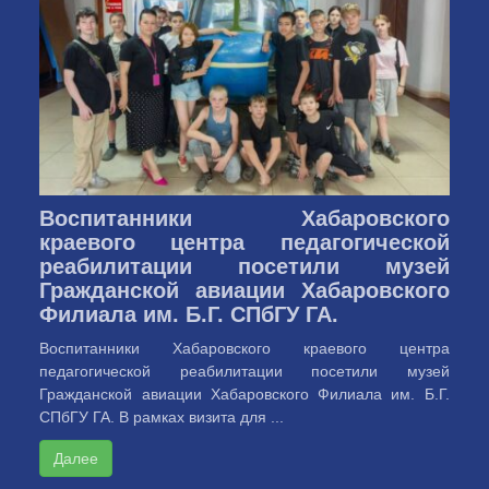
Воспитанники Хабаровского
краевого центра педагогической
реабилитации посетили музей
Гражданской авиации Хабаровского
Филиала им. Б.Г. СПбГУ ГА.
Воспитанники Хабаровского краевого центра
педагогической реабилитации посетили музей
Гражданской авиации Хабаровского Филиала им. Б.Г.
СПбГУ ГА. В рамках визита для ...
Далее