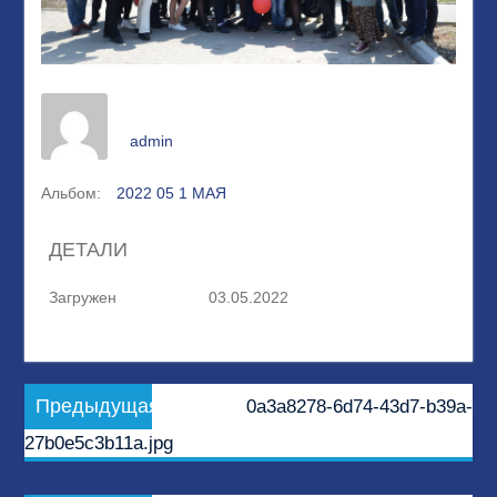
admin
Альбом:
2022 05 1 МАЯ
ДЕТАЛИ
Загружен
03.05.2022
Навигация
Предыдущая
Предыдущая
0a3a8278-6d74-43d7-b39a-
по
запись:
27b0e5c3b11a.jpg
записям