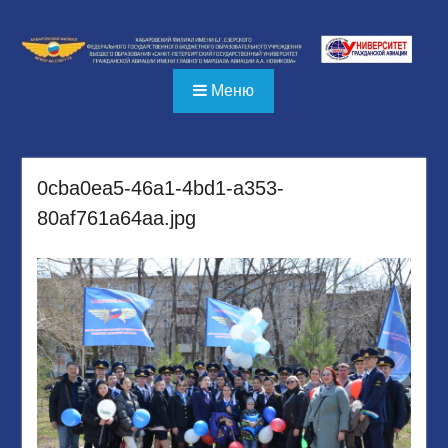
Перейти
к
содержимому
Меню
0cba0ea5-46a1-4bd1-a353-
80af761a64aa.jpg