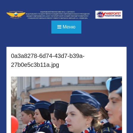
Перейти
к
содержимому
Меню
0a3a8278-6d74-43d7-b39a-
27b0e5c3b11a.jpg