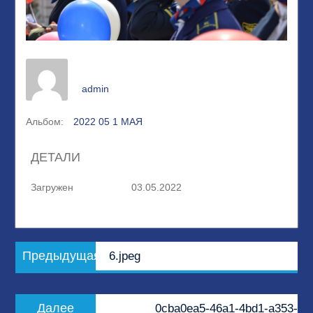
admin
Альбом:
2022 05 1 МАЯ
ДЕТАЛИ
Загружен
03.05.2022
Навигация
Предыдущая
Предыдущая
6.jpeg
по
запись:
записям
Следующая
Далее
0cba0ea5-46a1-4bd1-a353-