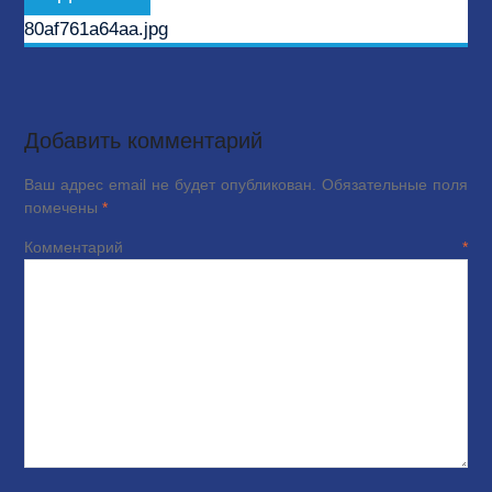
запись:
80af761a64aa.jpg
Добавить комментарий
Ваш адрес email не будет опубликован.
Обязательные поля
помечены
*
Комментарий
*