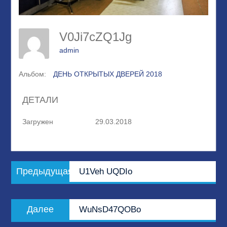
V0Ji7cZQ1Jg
admin
Альбом:
ДЕНЬ ОТКРЫТЫХ ДВЕРЕЙ 2018
ДЕТАЛИ
Загружен
29.03.2018
Навигация
Предыдущая
Предыдущая
U1Veh UQDIo
по
запись:
записям
Следующая
Далее
WuNsD47QOBo
запись: