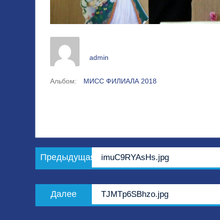
admin
Альбом:
МИСС ФИЛИАЛА 2018
Навигация
Предыдущая
Предыдущая
imuC9RYAsHs.jpg
по
запись:
записям
Следующая
Далее
TJMTp6SBhzo.jpg
запись: