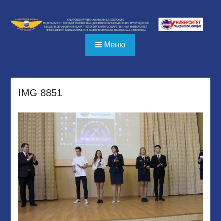
Перейти
к
содержимому
Меню
IMG 8851