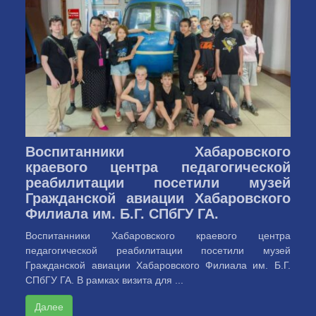
Воспитанники Хабаровского
краевого центра педагогической
реабилитации посетили музей
Гражданской авиации Хабаровского
Филиала им. Б.Г. СПбГУ ГА.
Воспитанники Хабаровского краевого центра
педагогической реабилитации посетили музей
Гражданской авиации Хабаровского Филиала им. Б.Г.
СПбГУ ГА. В рамках визита для ...
Далее