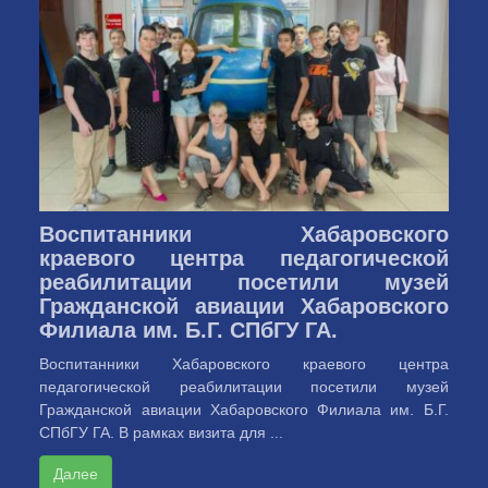
Воспитанники Хабаровского
краевого центра педагогической
реабилитации посетили музей
Гражданской авиации Хабаровского
Филиала им. Б.Г. СПбГУ ГА.
Воспитанники Хабаровского краевого центра
педагогической реабилитации посетили музей
Гражданской авиации Хабаровского Филиала им. Б.Г.
СПбГУ ГА. В рамках визита для ...
Далее