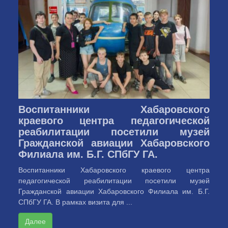
Воспитанники Хабаровского
краевого центра педагогической
реабилитации посетили музей
Гражданской авиации Хабаровского
Филиала им. Б.Г. СПбГУ ГА.
Воспитанники Хабаровского краевого центра
педагогической реабилитации посетили музей
Гражданской авиации Хабаровского Филиала им. Б.Г.
СПбГУ ГА. В рамках визита для ...
Далее