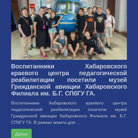
Воспитанники Хабаровского
краевого центра педагогической
реабилитации посетили музей
Гражданской авиации Хабаровского
Филиала им. Б.Г. СПбГУ ГА.
Воспитанники Хабаровского краевого центра
педагогической реабилитации посетили музей
Гражданской авиации Хабаровского Филиала им. Б.Г.
СПбГУ ГА. В рамках визита для ...
Далее