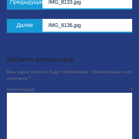
Предыдущая
IMG_8133.jpg
по
запись:
записям
Следующая
Далее
IMG_8136.jpg
запись:
Добавить комментарий
Ваш адрес email не будет опубликован.
Обязательные поля
помечены
*
Комментарий
*