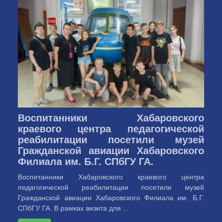
Воспитанники Хабаровского
краевого центра педагогической
реабилитации посетили музей
Гражданской авиации Хабаровского
Филиала им. Б.Г. СПбГУ ГА.
Воспитанники Хабаровского краевого центра
педагогической реабилитации посетили музей
Гражданской авиации Хабаровского Филиала им. Б.Г.
СПбГУ ГА. В рамках визита для ...