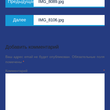
Предыдущая
IMG_8089.jpg
по
запись:
записям
Следующая
Далее
IMG_8106.jpg
запись:
Добавить комментарий
Ваш адрес email не будет опубликован.
Обязательные поля
помечены
*
Комментарий
*