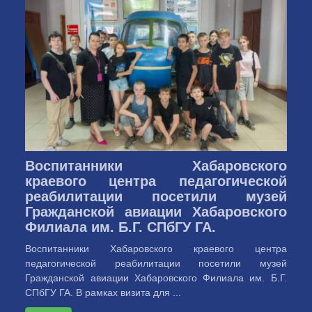
Воспитанники Хабаровского
краевого центра педагогической
реабилитации посетили музей
Гражданской авиации Хабаровского
Филиала им. Б.Г. СПбГУ ГА.
Воспитанники Хабаровского краевого центра
педагогической реабилитации посетили музей
Гражданской авиации Хабаровского Филиала им. Б.Г.
СПбГУ ГА. В рамках визита для ...