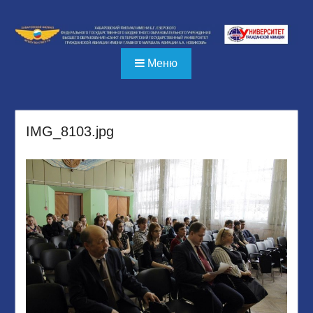
Перейти
к
содержимому
Меню
IMG_8103.jpg