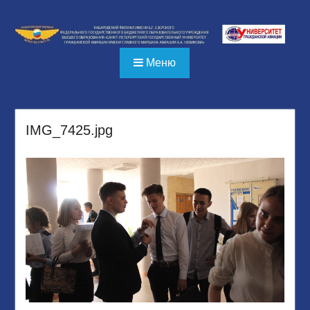
Перейти
к
содержимому
Меню
IMG_7425.jpg