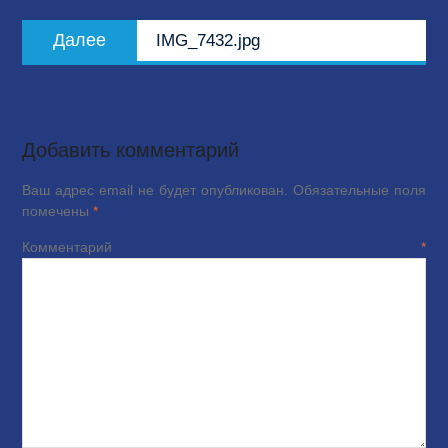
записям
Следующая
Далее
IMG_7432.jpg
запись:
Добавить комментарий
Ваш адрес email не будет опубликован.
Обязательные поля
помечены
*
Комментарий
*