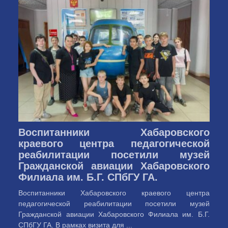
Воспитанники Хабаровского
краевого центра педагогической
реабилитации посетили музей
Гражданской авиации Хабаровского
Филиала им. Б.Г. СПбГУ ГА.
Воспитанники Хабаровского краевого центра
педагогической реабилитации посетили музей
Гражданской авиации Хабаровского Филиала им. Б.Г.
СПбГУ ГА. В рамках визита для ...