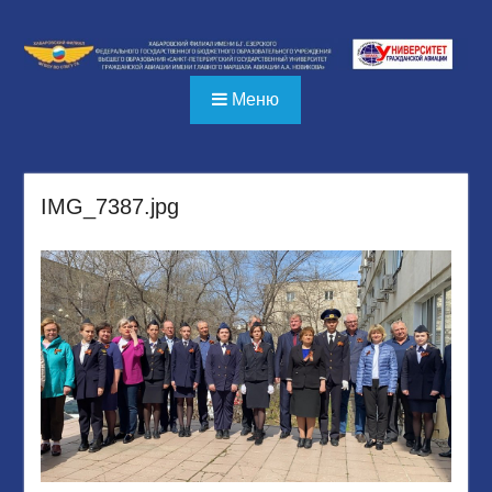
Перейти
к
содержимому
Меню
IMG_7387.jpg