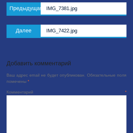
Навигация
Предыдущая
Предыдущая
IMG_7381.jpg
по
запись:
записям
Следующая
Далее
IMG_7422.jpg
запись:
Добавить комментарий
Ваш адрес email не будет опубликован.
Обязательные поля
помечены
*
Комментарий
*