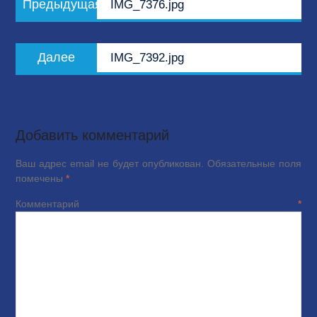
Предыдущая
IMG_7376.jpg
по
запись:
записям
Следующая
Далее
IMG_7392.jpg
запись:
Добавить комментарий
Ваш адрес email не будет опубликован.
Обязательные поля
помечены
*
Комментарий
*