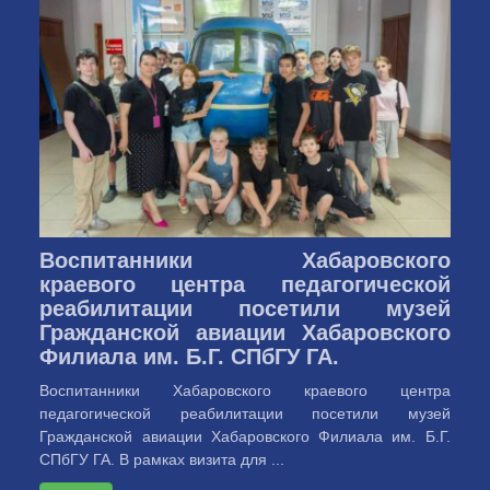
Воспитанники Хабаровского
краевого центра педагогической
реабилитации посетили музей
Гражданской авиации Хабаровского
Филиала им. Б.Г. СПбГУ ГА.
Воспитанники Хабаровского краевого центра
педагогической реабилитации посетили музей
Гражданской авиации Хабаровского Филиала им. Б.Г.
СПбГУ ГА. В рамках визита для ...