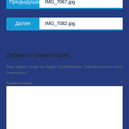
Предыдущая
IMG_7067.jpg
по
запись:
записям
Следующая
Далее
IMG_7082.jpg
запись:
Добавить комментарий
Ваш адрес email не будет опубликован.
Обязательные поля
помечены
*
Комментарий
*