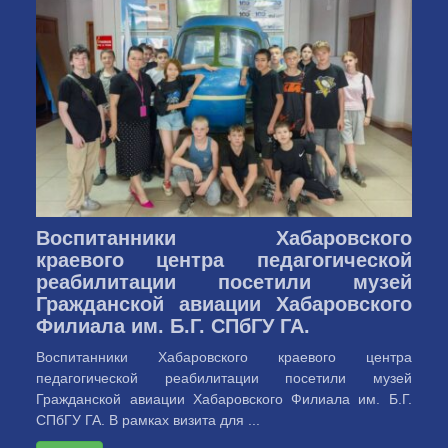
Воспитанники Хабаровского
краевого центра педагогической
реабилитации посетили музей
Гражданской авиации Хабаровского
Филиала им. Б.Г. СПбГУ ГА.
Воспитанники Хабаровского краевого центра
педагогической реабилитации посетили музей
Гражданской авиации Хабаровского Филиала им. Б.Г.
СПбГУ ГА. В рамках визита для ...