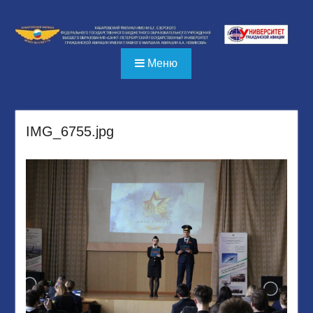
Перейти
к
содержимому
Меню
IMG_6755.jpg