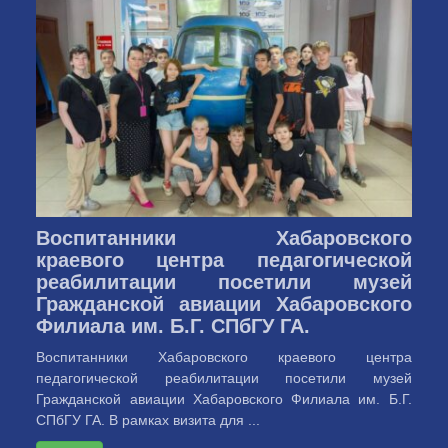
Воспитанники Хабаровского
краевого центра педагогической
реабилитации посетили музей
Гражданской авиации Хабаровского
Филиала им. Б.Г. СПбГУ ГА.
Воспитанники Хабаровского краевого центра
педагогической реабилитации посетили музей
Гражданской авиации Хабаровского Филиала им. Б.Г.
СПбГУ ГА. В рамках визита для ...