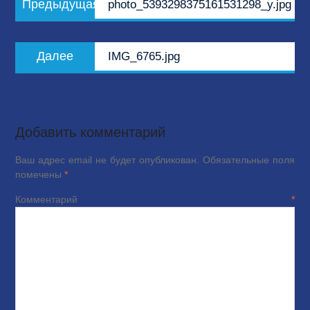
Предыдущая
photo_5393298375161531298_y.jpg
по
запись:
записям
Следующая
Далее
IMG_6765.jpg
запись:
Добавить комментарий
Ваш адрес email не будет опубликован.
Обязательные поля
помечены
*
Комментарий
*