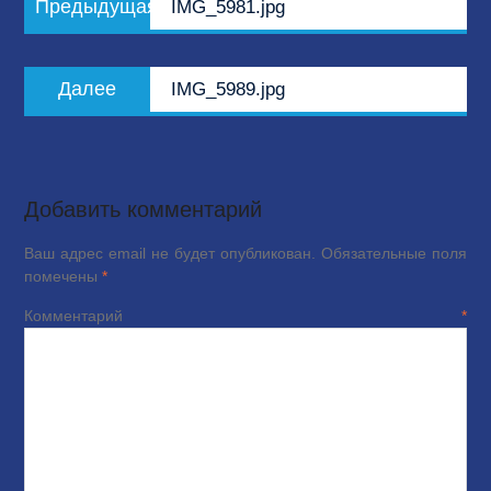
Предыдущая
IMG_5981.jpg
по
запись:
записям
Следующая
Далее
IMG_5989.jpg
запись:
Добавить комментарий
Ваш адрес email не будет опубликован.
Обязательные поля
помечены
*
Комментарий
*