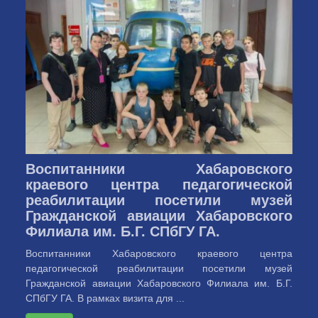
Воспитанники Хабаровского
краевого центра педагогической
реабилитации посетили музей
Гражданской авиации Хабаровского
Филиала им. Б.Г. СПбГУ ГА.
Воспитанники Хабаровского краевого центра
педагогической реабилитации посетили музей
Гражданской авиации Хабаровского Филиала им. Б.Г.
СПбГУ ГА. В рамках визита для ...