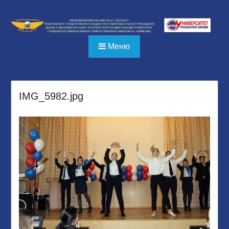
Перейти
к
содержимому
Меню
IMG_5982.jpg