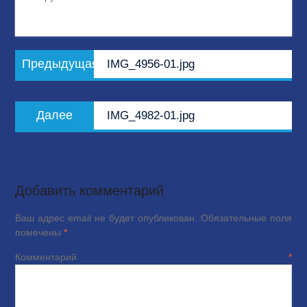
Навигация
Предыдущая
Предыдущая
IMG_4956-01.jpg
по
запись:
записям
Следующая
Далее
IMG_4982-01.jpg
запись:
Добавить комментарий
Ваш адрес email не будет опубликован.
Обязательные поля
помечены
*
Комментарий
*