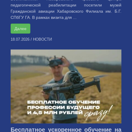
педагогической реабилитации посетили музей
Гражданской авиации Хабаровского Филиала им. Б.Г.
СПбГУ ГА. В рамках визита для ...
Далее
18.07.2026
/
НОВОСТИ
Бесплатное ускоренное обучение на