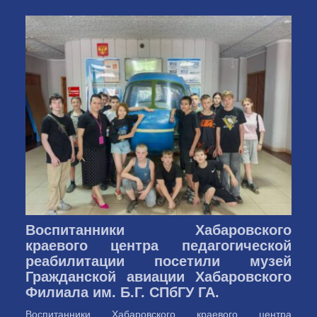
Воспитанники Хабаровского
краевого центра педагогической
реабилитации посетили музей
Гражданской авиации Хабаровского
Филиала им. Б.Г. СПбГУ ГА.
Воспитанники Хабаровского краевого центра