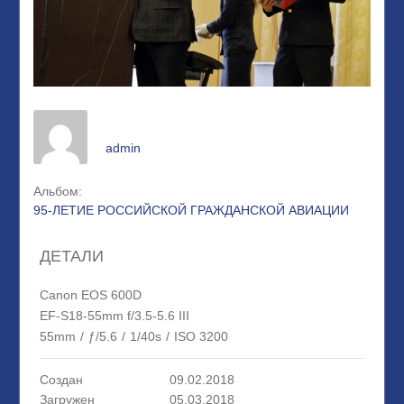
admin
Альбом:
95-ЛЕТИЕ РОССИЙСКОЙ ГРАЖДАНСКОЙ АВИАЦИИ
ДЕТАЛИ
Canon EOS 600D
EF-S18-55mm f/3.5-5.6 III
55mm
/
ƒ/5.6
/
1/40s
/
ISO 3200
Создан
09.02.2018
Загружен
05.03.2018