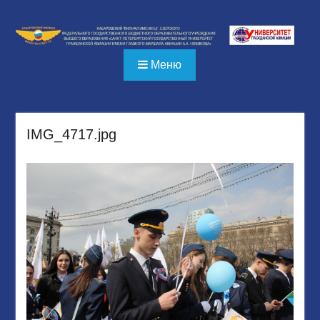
Перейти
к
содержимому
Меню
IMG_4717.jpg