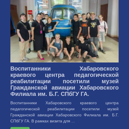
Воспитанники Хабаровского
краевого центра педагогической
реабилитации посетили музей
Гражданской авиации Хабаровского
Филиала им. Б.Г. СПбГУ ГА.
Воспитанники Хабаровского краевого центра
педагогической реабилитации посетили музей
Гражданской авиации Хабаровского Филиала им. Б.Г.
СПбГУ ГА. В рамках визита для ...