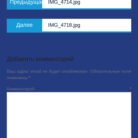
Предыдущая
IMG_4714.jpg
по
запись:
записям
Следующая
Далее
IMG_4718.jpg
запись:
Добавить комментарий
Ваш адрес email не будет опубликован.
Обязательные поля
помечены
*
Комментарий
*