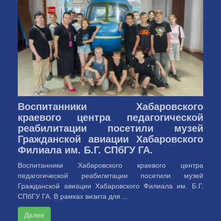
Воспитанники Хабаровского
краевого центра педагогической
реабилитации посетили музей
Гражданской авиации Хабаровского
Филиала им. Б.Г. СПбГУ ГА.
Воспитанники Хабаровского краевого центра
педагогической реабилитации посетили музей
Гражданской авиации Хабаровского Филиала им. Б.Г.
СПбГУ ГА. В рамках визита для ...
Далее