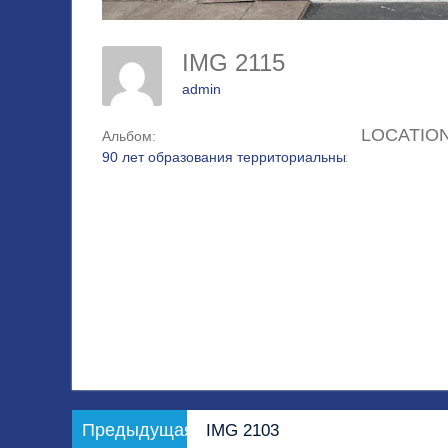
IMG 2115
admin
LOCATIO
Альбом:
90 лет образования территориальных управлений 
Навигация
Предыдущая
Предыдущая
IMG 2103
по
запись: