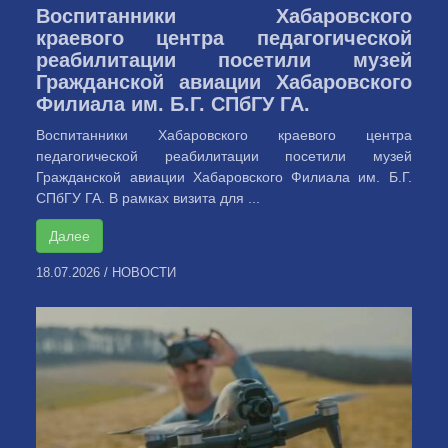
Воспитанники Хабаровского
краевого центра педагогической
реабилитации посетили музей
Гражданской авиации Хабаровского
Филиала им. Б.Г. СПбГУ ГА.
Воспитанники Хабаровского краевого центра
педагогической реабилитации посетили музей
Гражданской авиации Хабаровского Филиала им. Б.Г.
СПбГУ ГА. В рамках визита для ...
Далее
18.07.2026
/
НОВОСТИ