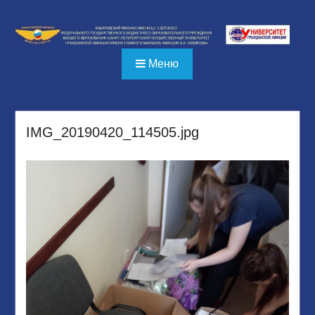
Перейти
к
содержимому
Меню
IMG_20190420_114505.jpg