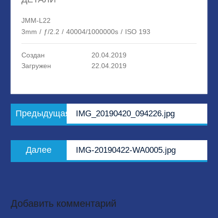
JMM-L22
3mm
/
ƒ/2.2
/
40004/1000000s
/
ISO 193
Создан
20.04.2019
Загружен
22.04.2019
Навигация
Предыдущая
Предыдущая
IMG_20190420_094226.jpg
по
запись:
записям
Следующая
Далее
IMG-20190422-WA0005.jpg
запись:
Добавить комментарий