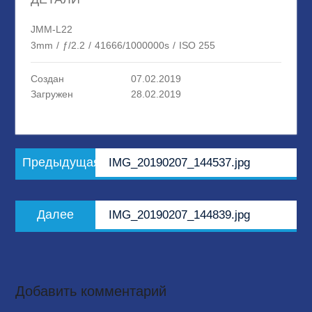
JMM-L22
3mm
/
ƒ/2.2
/
41666/1000000s
/
ISO 255
Создан
07.02.2019
Загружен
28.02.2019
Навигация
Предыдущая
Предыдущая
IMG_20190207_144537.jpg
по
запись:
записям
Следующая
Далее
IMG_20190207_144839.jpg
запись:
Добавить комментарий