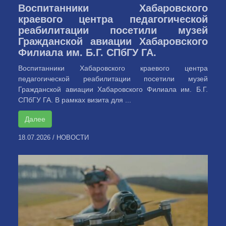
Воспитанники Хабаровского
краевого центра педагогической
реабилитации посетили музей
Гражданской авиации Хабаровского
Филиала им. Б.Г. СПбГУ ГА.
Воспитанники Хабаровского краевого центра
педагогической реабилитации посетили музей
Гражданской авиации Хабаровского Филиала им. Б.Г.
СПбГУ ГА. В рамках визита для ...
Далее
18.07.2026
/
НОВОСТИ