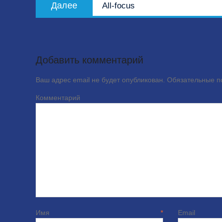
Следующая
Далее
All-focus
запись:
Добавить комментарий
Ваш адрес email не будет опубликован.
Обязательные 
Комме
Имя
*
E