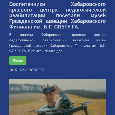
Воспитанники Хабаровского
краевого центра педагогической
реабилитации посетили музей
Гражданской авиации Хабаровского
Филиала им. Б.Г. СПбГУ ГА.
Воспитанники Хабаровского краевого центра
педагогической реабилитации посетили музей
Гражданской авиации Хабаровского Филиала им. Б.Г.
СПбГУ ГА. В рамках визита для ...
Далее
18.07.2026
/
НОВОСТИ