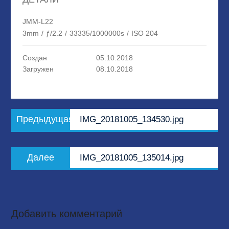
JMM-L22
3mm
/
ƒ/2.2
/
33335/1000000s
/
ISO 204
Создан
05.10.2018
Загружен
08.10.2018
Навигация
Предыдущая
Предыдущая
IMG_20181005_134530.jpg
по
запись:
записям
Следующая
Далее
IMG_20181005_135014.jpg
запись:
Добавить комментарий