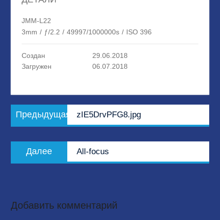
JMM-L22
3mm
/
ƒ/2.2
/
49997/1000000s
/
ISO 396
Создан
29.06.2018
Загружен
06.07.2018
Навигация
Предыдущая
Предыдущая
zIE5DrvPFG8.jpg
по
запись:
записям
Следующая
Далее
All-focus
запись:
Добавить комментарий