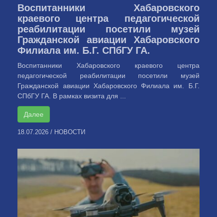
Воспитанники Хабаровского
краевого центра педагогической
реабилитации посетили музей
Гражданской авиации Хабаровского
Филиала им. Б.Г. СПбГУ ГА.
Воспитанники Хабаровского краевого центра
педагогической реабилитации посетили музей
Гражданской авиации Хабаровского Филиала им. Б.Г.
СПбГУ ГА. В рамках визита для ...
Далее
18.07.2026
/
НОВОСТИ