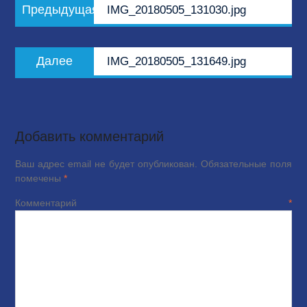
Предыдущая
Предыдущая
IMG_20180505_131030.jpg
по
запись:
записям
Следующая
Далее
IMG_20180505_131649.jpg
запись:
Добавить комментарий
Ваш адрес email не будет опубликован.
Обязательные поля
помечены
*
Комментарий
*