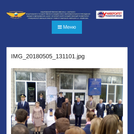
Перейти
к
содержимому
Меню
IMG_20180505_131101.jpg