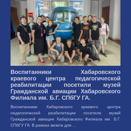
Воспитанники Хабаровского
краевого центра педагогической
реабилитации посетили музей
Гражданской авиации Хабаровского
Филиала им. Б.Г. СПбГУ ГА.
Воспитанники Хабаровского краевого центра
педагогической реабилитации посетили музей
Гражданской авиации Хабаровского Филиала им. Б.Г.
СПбГУ ГА. В рамках визита для ...