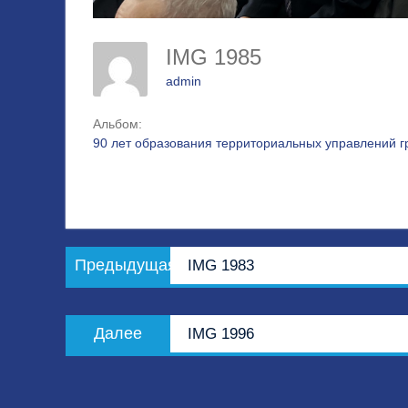
IMG 1985
admin
Альбом:
90 лет образования территориальных управлений 
Навигация
Предыдущая
Предыдущая
IMG 1983
по
запись:
записям
Следующая
Далее
IMG 1996
запись: