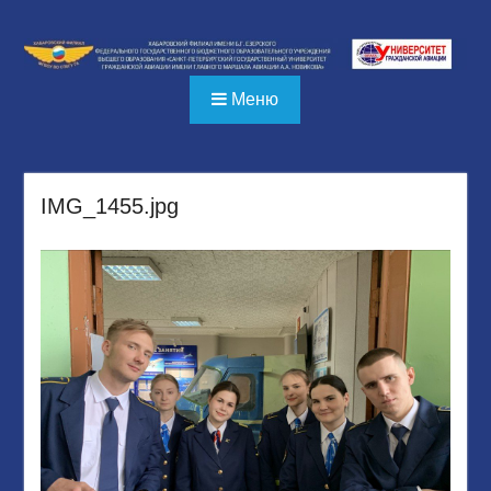
Перейти
к
содержимому
Меню
IMG_1455.jpg