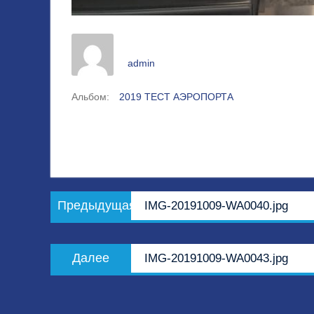
admin
Альбом:
2019 ТЕСТ АЭРОПОРТА
Навигация
Предыдущая
Предыдущая
IMG-20191009-WA0040.jpg
по
запись:
записям
Следующая
Далее
IMG-20191009-WA0043.jpg
запись: