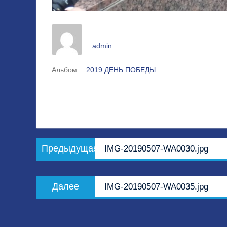
admin
Альбом:
2019 ДЕНЬ ПОБЕДЫ
Навигация
Предыдущая
Предыдущая
IMG-20190507-WA0030.jpg
по
запись:
записям
Следующая
Далее
IMG-20190507-WA0035.jpg
запись: