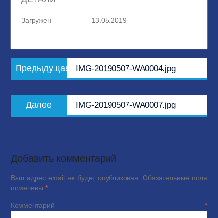
Загружен
13.05.2019
Навигация
Предыдущая
Предыдущая
IMG-20190507-WA0004.jpg
по
запись:
записям
Следующая
Далее
IMG-20190507-WA0007.jpg
запись:
Добавить комментарий
Ваш адрес email не будет опубликован.
Обязательные поля
помечены
*
Комментарий
*