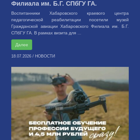
Филиала им. Б.Г. СПбГУ ГА.
Воспитанники Хабаровского краевого центра
педагогической реабилитации посетили музей
Гражданской авиации Хабаровского Филиала им. Б.Г.
СПбГУ ГА. В рамках визита для ...
Далее
18.07.2026
/
НОВОСТИ