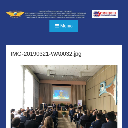
Перейти
к
содержимому
Меню
IMG-20190321-WA0032.jpg