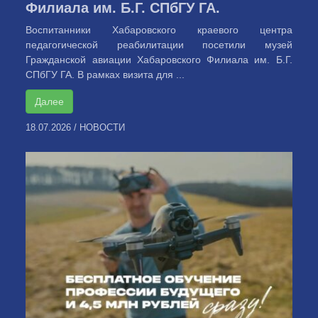
Филиала им. Б.Г. СПбГУ ГА.
Воспитанники Хабаровского краевого центра
педагогической реабилитации посетили музей
Гражданской авиации Хабаровского Филиала им. Б.Г.
СПбГУ ГА. В рамках визита для ...
Далее
18.07.2026
/
НОВОСТИ