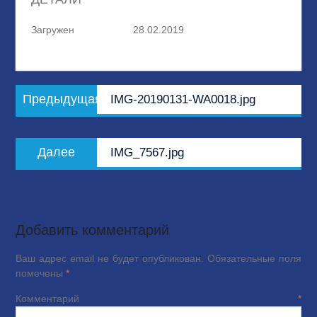
Загружен
28.02.2019
Навигация
Предыдущая
Предыдущая
IMG-20190131-WA0018.jpg
по
запись:
записям
Следующая
Далее
IMG_7567.jpg
запись:
Добавить комментарий
Ваш адрес email не будет опубликован.
Обязательные поля
помечены
*
Комментарий
*