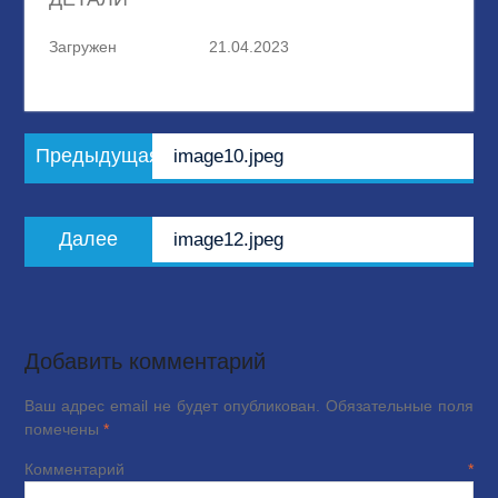
Загружен
21.04.2023
Навигация
Предыдущая
Предыдущая
image10.jpeg
по
запись:
записям
Следующая
Далее
image12.jpeg
запись:
Добавить комментарий
Ваш адрес email не будет опубликован.
Обязательные поля
помечены
*
Комментарий
*