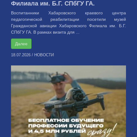
Филиала им. Б.Г. СПбГУ ГА.
Воспитанники Хабаровского краевого центра
педагогической реабилитации посетили музей
Гражданской авиации Хабаровского Филиала им. Б.Г.
СПбГУ ГА. В рамках визита для ...
Далее
18.07.2026
/
НОВОСТИ