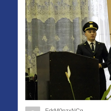
FdrM0pzxNCg