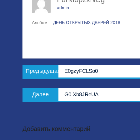
admin
Альбом:
ДЕНЬ ОТКРЫТЫХ ДВЕРЕЙ 2018
Навигация
Предыдущая
Предыдущая
E0gzyFCLSo0
по
запись:
записям
Следующая
Далее
G0 Xb8JReUA
запись:
Добавить комментарий