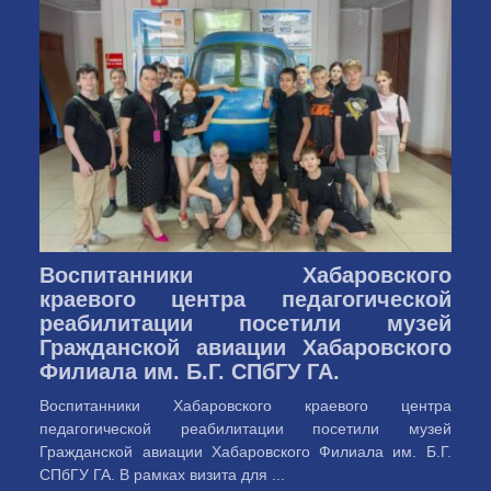
Воспитанники Хабаровского
краевого центра педагогической
реабилитации посетили музей
Гражданской авиации Хабаровского
Филиала им. Б.Г. СПбГУ ГА.
Воспитанники Хабаровского краевого центра
педагогической реабилитации посетили музей
Гражданской авиации Хабаровского Филиала им. Б.Г.
СПбГУ ГА. В рамках визита для ...