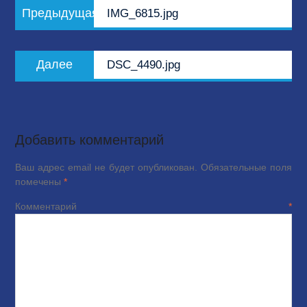
Предыдущая
Предыдущая
IMG_6815.jpg
по
запись:
записям
Следующая
Далее
DSC_4490.jpg
запись:
Добавить комментарий
Ваш адрес email не будет опубликован.
Обязательные поля
помечены
*
Комментарий
*