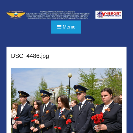
Перейти
к
содержимому
Меню
DSC_4486.jpg