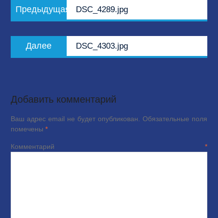
Предыдущая
Предыдущая
DSC_4289.jpg
по
запись:
записям
Следующая
Далее
DSC_4303.jpg
запись:
Добавить комментарий
Ваш адрес email не будет опубликован.
Обязательные поля
помечены
*
Комментарий
*