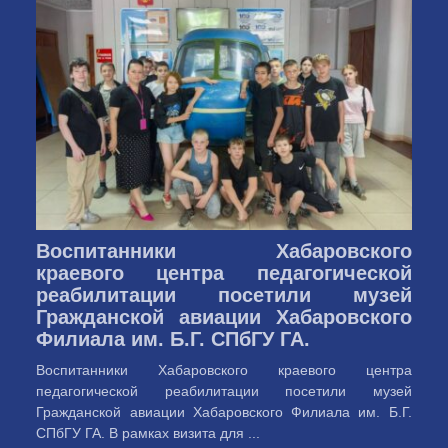
Воспитанники Хабаровского
краевого центра педагогической
реабилитации посетили музей
Гражданской авиации Хабаровского
Филиала им. Б.Г. СПбГУ ГА.
Воспитанники Хабаровского краевого центра
педагогической реабилитации посетили музей
Гражданской авиации Хабаровского Филиала им. Б.Г.
СПбГУ ГА. В рамках визита для ...