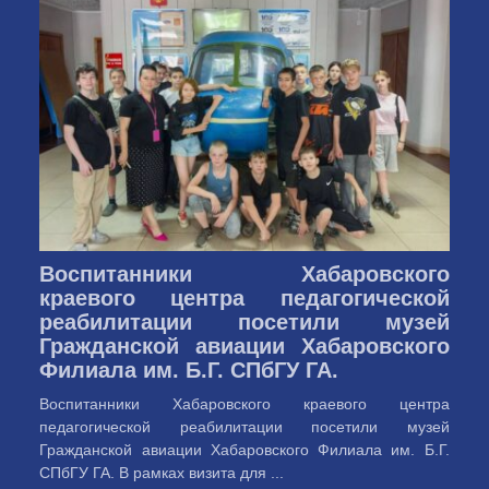
Воспитанники Хабаровского
краевого центра педагогической
реабилитации посетили музей
Гражданской авиации Хабаровского
Филиала им. Б.Г. СПбГУ ГА.
Воспитанники Хабаровского краевого центра
педагогической реабилитации посетили музей
Гражданской авиации Хабаровского Филиала им. Б.Г.
СПбГУ ГА. В рамках визита для ...