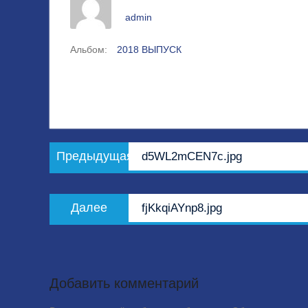
admin
Альбом:
2018 ВЫПУСК
Навигация
Предыдущая
Предыдущая
d5WL2mCEN7c.jpg
по
запись:
записям
Следующая
Далее
fjKkqiAYnp8.jpg
запись:
Добавить комментарий