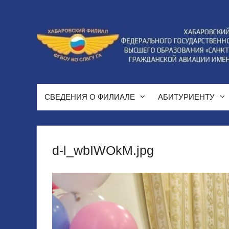
Перейти
к
содержимому
СВЕДЕНИЯ О ФИЛИАЛЕ
АБИТУРИЕНТУ
d-l_wbIWOkM.jpg