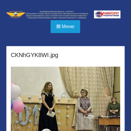
Перейти
к
содержимому
Меню
CKNhGYK8WI.jpg