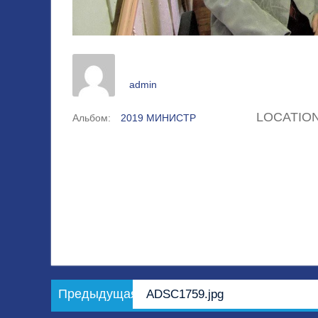
admin
LOCATIO
Альбом:
2019 МИНИСТР
Навигация
Предыдущая
Предыдущая
ADSC1759.jpg
по
запись: