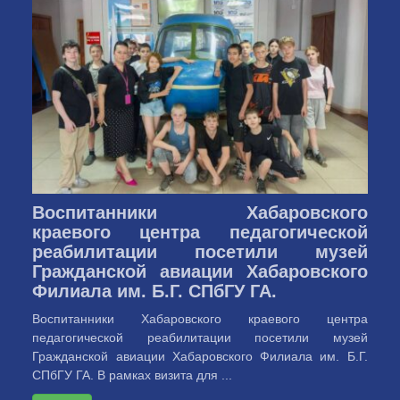
Воспитанники Хабаровского
краевого центра педагогической
реабилитации посетили музей
Гражданской авиации Хабаровского
Филиала им. Б.Г. СПбГУ ГА.
Воспитанники Хабаровского краевого центра
педагогической реабилитации посетили музей
Гражданской авиации Хабаровского Филиала им. Б.Г.
СПбГУ ГА. В рамках визита для ...