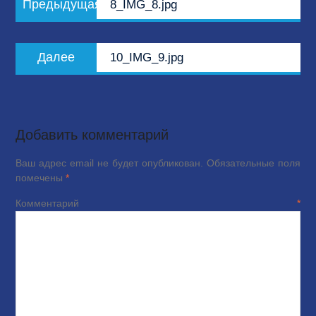
Предыдущая
8_IMG_8.jpg
по
запись:
записям
Следующая
Далее
10_IMG_9.jpg
запись:
Добавить комментарий
Ваш адрес email не будет опубликован.
Обязательные поля
помечены
*
Комментарий
*