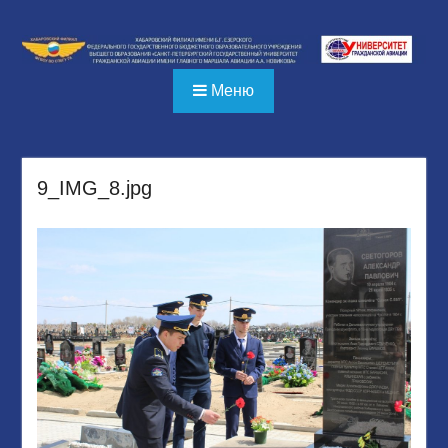
Перейти
к
содержимому
Меню
9_IMG_8.jpg