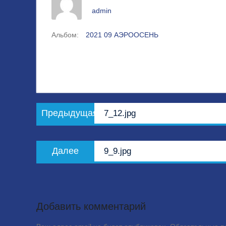
admin
Альбом:
2021 09 АЭРООСЕНЬ
Навигация
Предыдущая
Предыдущая
7_12.jpg
по
запись:
записям
Следующая
Далее
9_9.jpg
запись:
Добавить комментарий