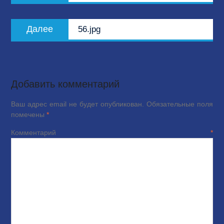
записям
Следующая
Далее
56.jpg
запись:
Добавить комментарий
Ваш адрес email не будет опубликован.
Обязательные поля
помечены
*
Комментарий
*