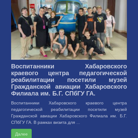
Воспитанники Хабаровского
краевого центра педагогической
реабилитации посетили музей
Гражданской авиации Хабаровского
Филиала им. Б.Г. СПбГУ ГА.
Воспитанники Хабаровского краевого центра
педагогической реабилитации посетили музей
Гражданской авиации Хабаровского Филиала им. Б.Г.
СПбГУ ГА. В рамках визита для ...
Далее