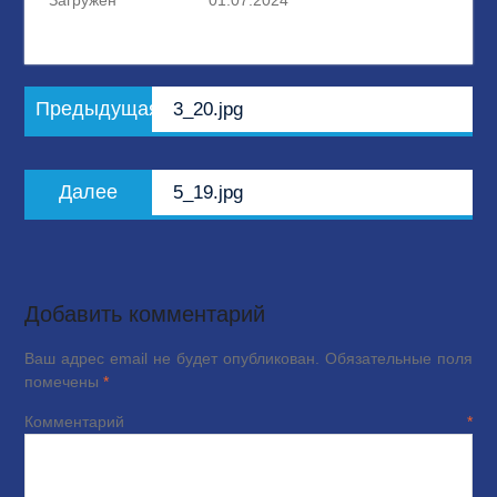
Загружен
01.07.2024
Навигация
Предыдущая
Предыдущая
3_20.jpg
по
запись:
записям
Следующая
Далее
5_19.jpg
запись:
Добавить комментарий
Ваш адрес email не будет опубликован.
Обязательные поля
помечены
*
Комментарий
*