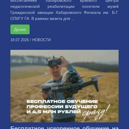
Воспитанники Хабаровского краевого центра
педагогической реабилитации посетили музей
Гражданской авиации Хабаровского Филиала им. Б.Г.
СПбГУ ГА. В рамках визита для ...
Далее
18.07.2026
/
НОВОСТИ
Бесплатное ускоренное обучение на