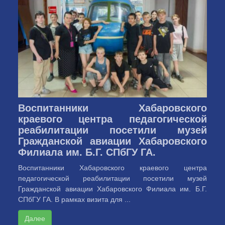
Воспитанники Хабаровского
краевого центра педагогической
реабилитации посетили музей
Гражданской авиации Хабаровского
Филиала им. Б.Г. СПбГУ ГА.
Воспитанники Хабаровского краевого центра
педагогической реабилитации посетили музей
Гражданской авиации Хабаровского Филиала им. Б.Г.
СПбГУ ГА. В рамках визита для ...
Далее