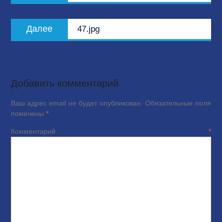
записям
Следующая
Далее
47.jpg
запись:
Добавить комментарий
Ваш адрес email не будет опубликован.
Обязательные поля
помечены
*
Комментарий
*