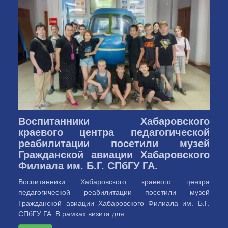
Воспитанники Хабаровского
краевого центра педагогической
реабилитации посетили музей
Гражданской авиации Хабаровского
Филиала им. Б.Г. СПбГУ ГА.
Воспитанники Хабаровского краевого центра
педагогической реабилитации посетили музей
Гражданской авиации Хабаровского Филиала им. Б.Г.
СПбГУ ГА. В рамках визита для ...