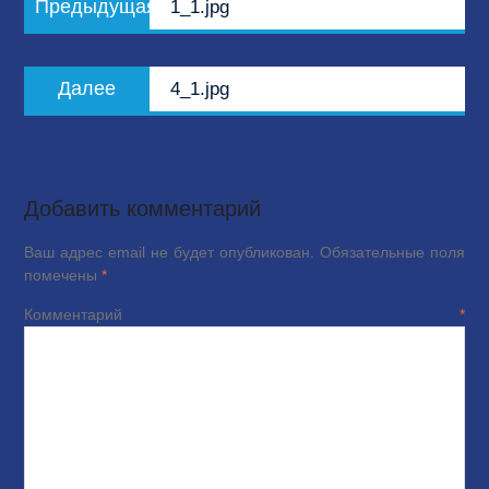
Предыдущая
1_1.jpg
по
запись:
записям
Следующая
Далее
4_1.jpg
запись:
Добавить комментарий
Ваш адрес email не будет опубликован.
Обязательные поля
помечены
*
Комментарий
*