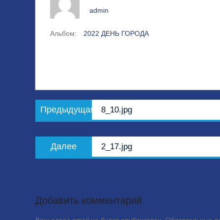
admin
Альбом:
2022 ДЕНЬ ГОРОДА
Навигация
Предыдущая
Предыдущая
8_10.jpg
по
запись:
записям
Следующая
Далее
2_17.jpg
запись:
Добавить комментарий