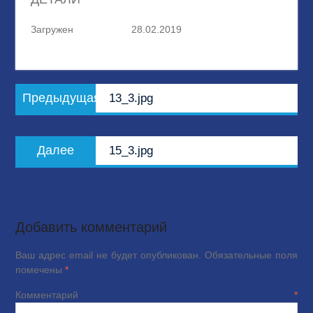
Загружен
28.02.2019
Навигация
Предыдущая
Предыдущая
13_3.jpg
по
запись:
записям
Следующая
Далее
15_3.jpg
запись:
Добавить комментарий
Ваш адрес email не будет опубликован.
Обязательные поля
помечены
*
Комментарий
*