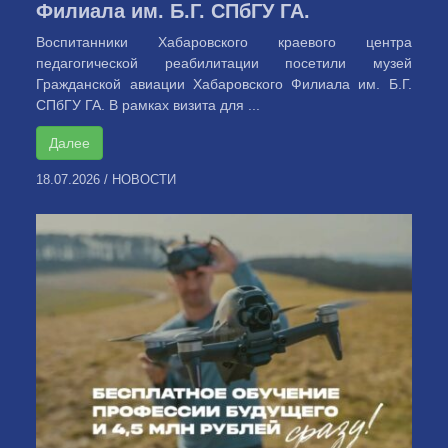
Филиала им. Б.Г. СПбГУ ГА.
Воспитанники Хабаровского краевого центра
педагогической реабилитации посетили музей
Гражданской авиации Хабаровского Филиала им. Б.Г.
СПбГУ ГА. В рамках визита для ...
Далее
18.07.2026
/
НОВОСТИ