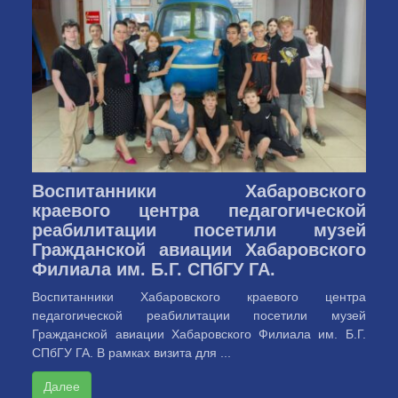
Воспитанники Хабаровского
краевого центра педагогической
реабилитации посетили музей
Гражданской авиации Хабаровского
Филиала им. Б.Г. СПбГУ ГА.
Воспитанники Хабаровского краевого центра
педагогической реабилитации посетили музей
Гражданской авиации Хабаровского Филиала им. Б.Г.
СПбГУ ГА. В рамках визита для ...
Далее