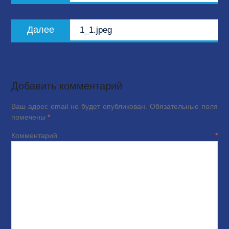
записям
Следующая
Далее
1_1.jpeg
запись:
Добавить комментарий
Ваш адрес email не будет опубликован.
Обязательные поля
помечены
*
Комментарий
*